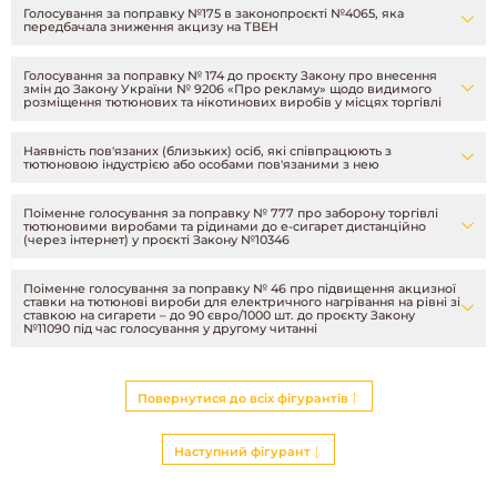
Голосування за поправку №175 в законопроєкті №4065, яка
передбачала зниження акцизу на ТВЕН
Голосування за поправку № 174 до проєкту Закону про внесення
змін до Закону України № 9206 «Про рекламу» щодо видимого
розміщення тютюнових та нікотинових виробів у місцях торгівлі
Наявність пов'язаних (близьких) осіб, які співпрацюють з
тютюновою індустрією або особами пов'язаними з нею
Поіменне голосування за поправку № 777 про заборону торгівлі
тютюновими виробами та рідинами до е-сигарет дистанційно
(через інтернет) у проєкті Закону №10346
Поіменне голосування за поправку № 46 про підвищення акцизної
ставки на тютюнові вироби для електричного нагрівання на рівні зі
ставкою на сигарети – до 90 євро/1000 шт. до проєкту Закону
№11090 під час голосування у другому читанні
Повернутися до всіх фігурантів
Наступний фігурант