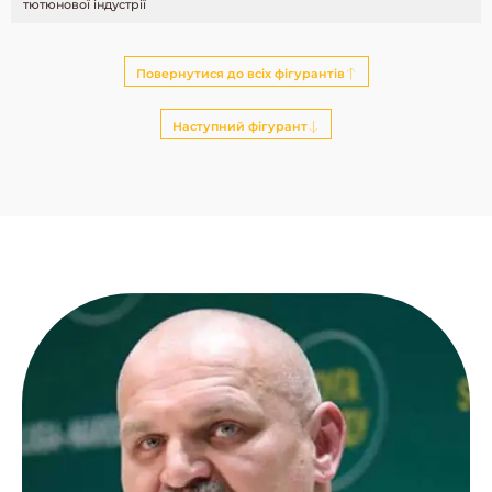
тютюнової індустрії
Повернутися до всіх фігурантів
Наступний фігурант