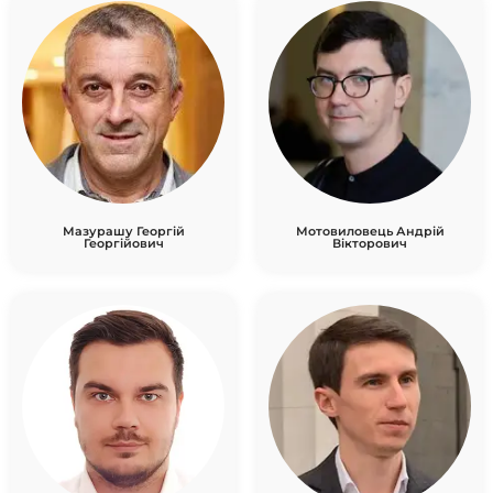
Мазурашу Георгій
Мотовиловець Андрій
Георгійович
Вікторович