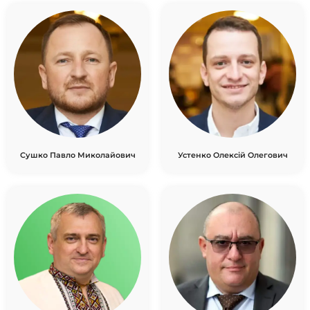
Сушко Павло Миколайович
Устенко Олексій Олегович