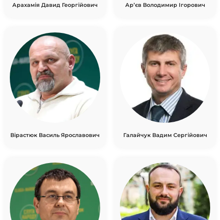
Арахамія Давид Георгійович
Ар’єв Володимир Ігорович
Вірастюк Василь Ярославович
Галайчук Вадим Сергійович