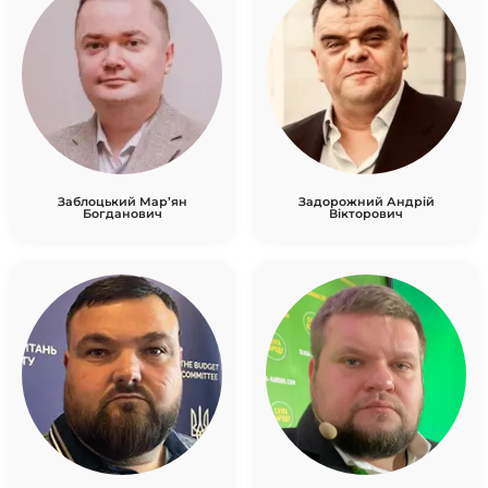
Заблоцький Мар’ян
Задорожний Андрій
Богданович
Вікторович