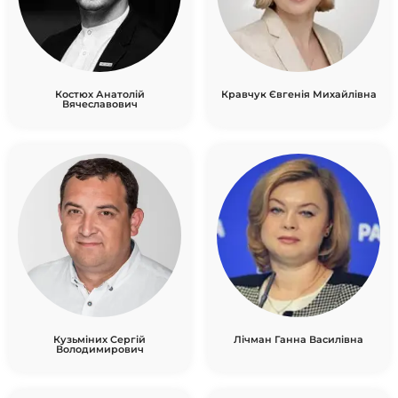
Костюх Анатолій
Кравчук Євгенія Михайлівна
Вячеславович ​
Кузьміних Сергій
Лічман Ганна Василівна ​
Володимирович