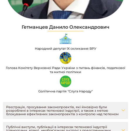
Гетманцев Данило Олександрович
Народний депутат IX скликання ВРУ
Голова Комітету Верховної Ради України з питань фінансів, податкової
та митної політики
Gолітична партія "Слуга Народу"
Реєстрація, просування законопроектів, які ймовірно були
розроблені в інтересах тютюнової індустрії, а також з метою
блокування ефективних законопроектів з контролю над тютюном
Публічні виступи, публікації в інтересах тютюнової індустрії
(стенограми, відео), необовʼязкові зустрічі з представниками