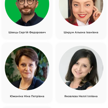
Швець Сергій Федорович
Шкрум Альона Іванівна
Южаніна Ніна Петрівна
Яковлєва Неллі Іллівна