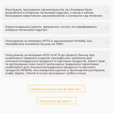
Реєстрація, просування законопроектів, які ймовірно були
розроблені в інтересах тютюнової індустрії, а також з метою
блокування ефективних законопроектів з контролю над тютюном
Кореспонденція (запити, звернення, листи), які відображають
інтереси тютюнової індустрії
Голосування за поправку №175 в законопроєкті №4065, яка
передбачала зниження акцизу на ТВЕН
Голосування за поправки №20 та № 21 до проекту Закону про
особливості правової охорони географічних зазначень для
сільськогосподарської продукції та харчових продуктів, захист прав
та застосування схем якості, включаючи традиційні гарантовані
особливості для сільськогосподарської продукції та харчових
продуктів (№5616), яка повертала куріння у приміщення ресторанів
(кафе, барів), готелів й в інші громадські і робочі місця.
Повернутися до всіх фігурантів
Наступний фігурант