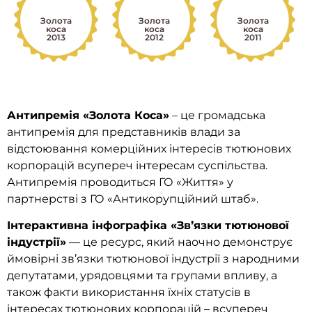
Золота
Золота
Золота
коса
коса
коса
2013
2012
2011
Антипремія «Золота Коса»
– це громадська
антипремія для представників влади за
відстоювання комерційних інтересів тютюнових
корпорацій всупереч інтересам суспільства.
Антипремія проводиться ГО «Життя» у
партнерстві з ГО «Антикорупційний штаб».
Інтерактивна інфографіка «Звʼязки тютюнової
індустрії»
— це ресурс, який наочно демонструє
ймовірні зв’язки тютюнової індустрії з народними
депутатами, урядовцями та групами впливу, а
також факти використання їхніх статусів в
інтересах тютюнових корпорацій – всупереч